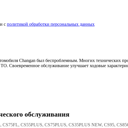
ии с
политикой обработки персональных данных
втомобиля Changan был беспроблемным. Многих технических пр
 ТО. Своевременное обслуживание улучшает ходовые характерис
ического обслуживания
5, CS75FL, CS55PLUS, CS75PLUS, CS35PLUS NEW, CS95, CS85