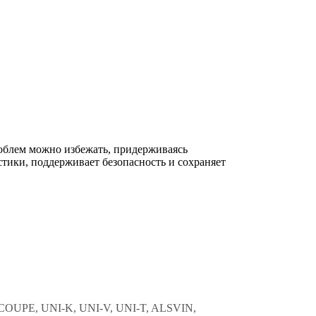
облем можно избежать, придерживаясь
тики, поддерживает безопасность и сохраняет
COUPE, UNI-K, UNI-V, UNI-T, ALSVIN,